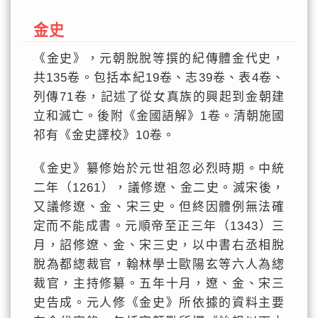
金史
《金史》，元朝脫脫等撰的紀傳體金代史，
共135卷。包括本紀19卷、志39卷、表4卷、
列傳71卷，記述了從女真族的興起到金朝建
立和滅亡。後附《金國語解》1卷。清朝施國
祁有《金史譯校》10卷。
《金史》纂修始於元世祖忽必烈時期。中統
二年（1261），議修遼、金二史。滅宋後，
又議修遼、金、宋三史。但終因體例無法確
定而不能成書。元順帝至正三年（1343）三
月，詔修遼、金、宋三史，以中書右丞相脫
脫為都緫裁官，翰林學士歐陽玄等六人為緫
裁官，主持修纂。五年十月，遼、金、宋三
史告成。元人修《金史》所依據的資料主要