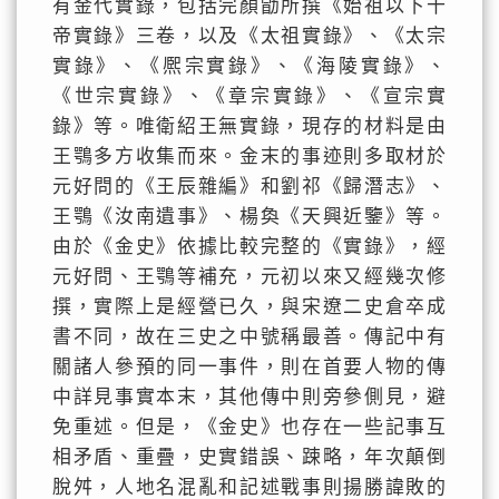
有金代實錄，包括完顏勖所撰《始祖以下十
帝實錄》三卷，以及《太祖實錄》、《太宗
實錄》、《熈宗實錄》、《海陵實錄》、
《世宗實錄》、《章宗實錄》、《宣宗實
錄》等。唯衛紹王無實錄，現存的材料是由
王鶚多方收集而來。金末的事迹則多取材於
元好問的《王辰雜編》和劉祁《歸潛志》、
王鶚《汝南遺事》、楊奐《天興近鑒》等。
由於《金史》依據比較完整的《實錄》，經
元好問、王鶚等補充，元初以來又經幾次修
撰，實際上是經營已久，與宋遼二史倉卒成
書不同，故在三史之中號稱最善。傳記中有
關諸人參預的同一事件，則在首要人物的傳
中詳見事實本末，其他傳中則旁參側見，避
免重述。但是，《金史》也存在一些記事互
相矛盾、重疊，史實錯誤、踈略，年次顛倒
脫舛，人地名混亂和記述戰事則揚勝諱敗的