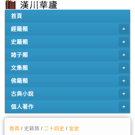
首頁
經籍類
史籍類
諸子類
文集類
佛籍類
古典小說
個人著作
首頁
/ 史籍類 /
二十四史
/
金史